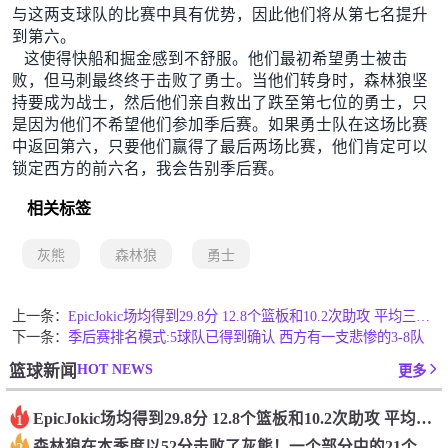
与这两支球队的比赛中具有优势，因此他们将从第七名提升
到第六。
这使得快船和掘金感到不舒服。他们最初希望勇士被击
败，但马刺最终终于击败了勇士。当他们转身时，森林狼坚
持要成为战士，然后他们亲自救出了跌至第七位的勇士，只
是因为他们不希望他们参加季后赛。如果勇士队在这场比赛
中返回第六，只要他们赢得了最后两场比赛，他们肯定可以
锁定西方的前六名，我会告别季后赛。
相关标签
灰熊
森林狼
勇士
上一条：
Epic️Jokic场均得到29.8分 12.8个篮板和10.2次助攻 平均三双很容易吗？
下一条：
季后赛排名模式:5球队已得到确认 西方有一支悲惨的3-8队
HOT NEWS
篮球新闻
更多
Epic️Jokic场均得到29.8分 12.8个篮板和10.2次助攻 平均三双很容易吗？
1
森林狼在本季度以52分击败了灰熊！一个部分中的21个中有18个！骑着摇头丸的战士第六 湖船不舒服
2