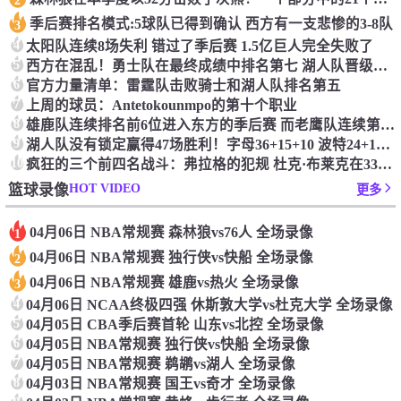
季后赛排名模式:5球队已得到确认 西方有一支悲惨的3-8队
3
4
太阳队连续8场失利 错过了季后赛 1.5亿巨人完全失败了
5
西方在混乱！勇士队在最终成绩中排名第七 湖人队晋级季后赛 火箭向快船送了礼物
6
官方力量清单：雷霆队击败骑士和湖人队排名第五
7
上周的球员：Antetokounmpo的第十个职业
8
雄鹿队连续排名前6位进入东方的季后赛 而老鹰队连续第四年在季后赛中踢球
9
湖人队没有锁定赢得47场胜利！字母36+15+10 波特24+12+8 42胜利以锁定季后赛
10
疯狂的三个前四名战斗：弗拉格的犯规 杜克·布莱克在33秒的惊喜中出现了
HOT VIDEO
篮球录像
更多
04月06日 NBA常规赛 森林狼vs76人 全场录像
1
04月06日 NBA常规赛 独行侠vs快船 全场录像
2
04月06日 NBA常规赛 雄鹿vs热火 全场录像
3
4
04月06日 NCAA终极四强 休斯敦大学vs杜克大学 全场录像
5
04月05日 CBA季后赛首轮 山东vs北控 全场录像
6
04月05日 NBA常规赛 独行侠vs快船 全场录像
7
04月05日 NBA常规赛 鹈鹕vs湖人 全场录像
8
04月03日 NBA常规赛 国王vs奇才 全场录像