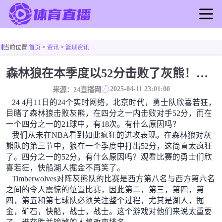
首页
>
>
当前位置:
首页
资讯
篮球资讯
足球直播
篮球直播
森林狼在本季度以52分击败了灰熊！一个部分中的21个中有18个！骑着摇头丸的战士第六 湖船不舒服
足球录像
2025-04-11 23:01:00
来源：24直播网
篮球录像
24 4月11日的24个实时网络，北京时代，勇士队欣喜若狂，
足球新闻
目睹了森林狼击败灰熊，在四分之一内击败对手52分，而在
一个四分之一的21球中，有18次。有什么原因吗？
篮球新闻
我们从未在NBA看到如此疯狂的进攻表现。在森林狼对灰
熊队的第三节中，狼在一个季度中打出52分，这简直太疯狂
了。四分之一的52分。有什么原因吗？观看比赛的勇士们欣
喜若狂，快船湖人掘金不再笑了。
Timberwolves对阵灰熊队的比赛是西方第八名与西方第六名
之间的令人震惊的位置比赛，因此第二，第三，第四，第
四，第五和第七球队必须关注整个过程，尤其是湖人，掘
金，矿石，快船，战士，战士。这个游戏对他们来说太重要