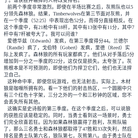
了。谁获胜并输掉的人将改变排名。
前两个季度非常激烈。即使在半场比赛之后，灰熊队也以5
分领先森林狼。结果，Timberwolves在第三节面对灰熊，并
在一个季度（52:25）中表现出色52分，而得分直接相反。在
这个季度中，有21枪中有18杆，其中有13张中有11分，其中7
杆中有7杆被夸大了。我可以问谁？
爱德华兹（Edwards）发疯，在第三季度得分44。兰德尔
（Randle）疯了，戈伯特（Gobert）发疯，里德（Reed）实
际上发疯了。森林狼的所有玩家都疯了。他们从对手落后5分
增加到一分之一季度的22分，这仅仅是损失。太夸张了。灰
熊根本是不可预测的，即使他们为捍卫它们，他们也无法捍
卫自己。
这种命中率，即使您玩游戏，也无法射击。实际上，木材
狼是咖喱所拥有的。看一下他们的射击热区，一个圆圈中只
有三个红色十字架，三分之外的一个和三秒钟的区域，您不
会丢失所有其他。
这确实是史诗般的第三季度。在这个季度之后，可以说狼
的获胜应该是稳定的。同时，当勇士看到这一场景时，勇士
们完全欣喜若狂。因为如果森林狼赢得了胜利，灰熊队输
了，那么三名勇士和森林狼都取得了47胜和33次失利，然后
排名是勇士队第六名，狼队第七，灰熊第八。由于勇士队在